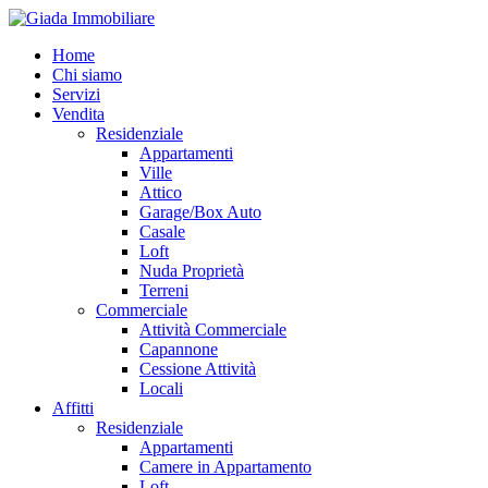
Vai
al
Home
contenuto
Chi siamo
Servizi
Vendita
Residenziale
Appartamenti
Ville
Attico
Garage/Box Auto
Casale
Loft
Nuda Proprietà
Terreni
Commerciale
Attività Commerciale
Capannone
Cessione Attività
Locali
Affitti
Residenziale
Appartamenti
Camere in Appartamento
Loft