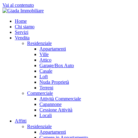
Vai al contenuto
Home
Chi siamo
Servizi
Vendita
Residenziale
Appartamenti
Ville
Attico
Garage/Box Auto
Casale
Loft
Nuda Proprietà
Terreni
Commerciale
Attività Commerciale
Capannone
Cessione Attività
Locali
Affitti
Residenziale
Appartamenti
Camere in Appartamento