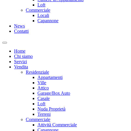
Loft
Commerciale
Locali
Capannone
News
Contatti
Home
Chi siamo
Servizi
Vendita
Residenziale
Appartamenti
Ville
Attico
Garage/Box Auto
Casale
Loft
Nuda Proprietà
Terreni
Commerciale
Attività Commerciale
Capannone