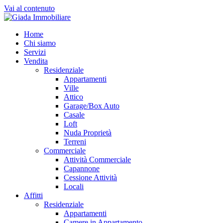
Vai al contenuto
Home
Chi siamo
Servizi
Vendita
Residenziale
Appartamenti
Ville
Attico
Garage/Box Auto
Casale
Loft
Nuda Proprietà
Terreni
Commerciale
Attività Commerciale
Capannone
Cessione Attività
Locali
Affitti
Residenziale
Appartamenti
Camere in Appartamento