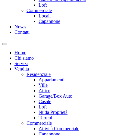
Loft
Commerciale
Locali
Capannone
News
Contatti
Home
Chi siamo
Servizi
Vendita
Residenziale
Appartamenti
Ville
Attico
Garage/Box Auto
Casale
Loft
Nuda Proprietà
Terreni
Commerciale
Attività Commerciale
Capannone